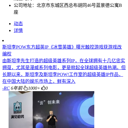
公司地址：北京市东城区西总布胡同46号蓝景德公寓B
座
动态
详情
斯坦李POW东方超英IP《冰雪英雄》曝光触控游戏获游戏改
编权
由斯坦李先生打造的超级英雄系列IP，在全球拥有十几亿忠实
拥趸，尤其是漫威系列电影，更是掀起全球超级英雄热潮。但
长期以来，斯坦李及斯坦李POW!工作室的超级英雄IP作品，
在中国大陆的娱乐市场上，鲜有深入
-RC
6年前
1000+
0