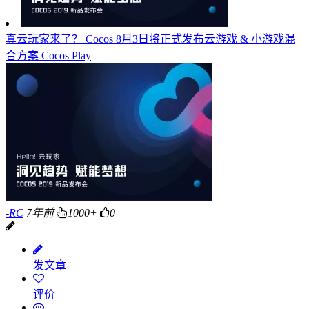
真云玩家来了？ Cocos 8月3日将正式发布云游戏 & 小游戏混
合方案 Cocos Play
-RC
7年前
1000+
0
发文章
评价