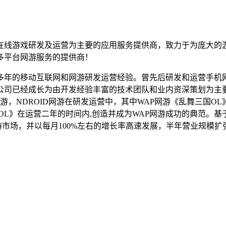
网络在线游戏研发及运营为主要的应用服务提供商，致力于为庞大
多平台网游服务的提供商！
年的移动互联网和网游研发运营经验。曾先后研发和运营手机网
司已经成长为由开发经验丰富的技术团队和业内资深策划为主要核
网游，NDROID网游在研发运营中，其中WAP网游《乱舞三国OL
国OL》在运营二年的时间内,创造并成为WAP网游成功的典范。
网游市场，并以每月100%左右的增长率高速发展，半年营业规模