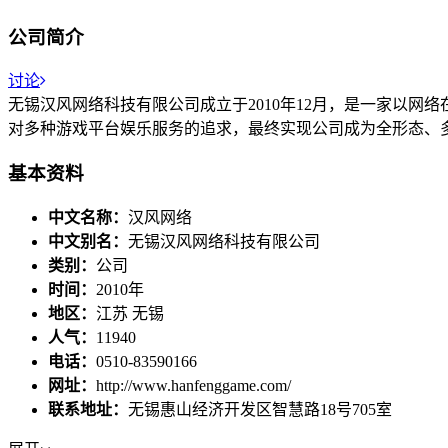
公司简介
讨论
无锡汉风网络科技有限公司成立于2010年12月，是一家以
对多种游戏平台娱乐服务的追求，最终实现公司成为全形态、
基本资料
中文名称：
汉风网络
中文别名：
无锡汉风网络科技有限公司
类别：
公司
时间：
2010年
地区：
江苏 无锡
人气：
11940
电话：
0510-83590166
网址：
http://www.hanfenggame.com/
联系地址：
无锡惠山经济开发区智慧路18号705室