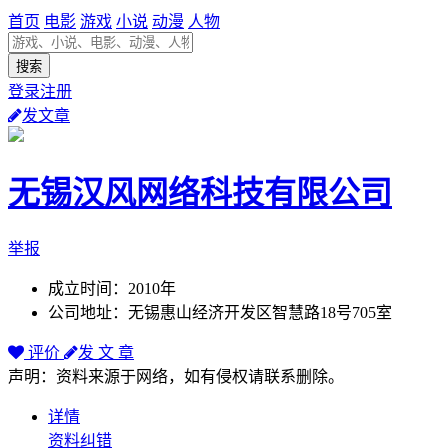
首页
电影
游戏
小说
动漫
人物
登录注册
发文章
无锡汉风网络科技有限公司
举报
成立时间：2010年
公司地址：无锡惠山经济开发区智慧路18号705室
评价
发 文 章
声明：资料来源于网络，如有侵权请联系删除。
详情
资料纠错